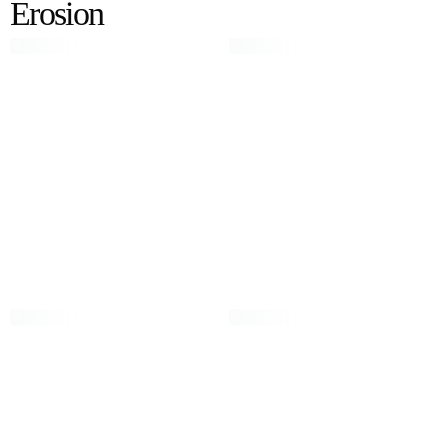
Erosion
Erosion