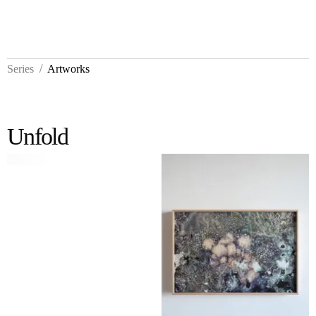
/
Series
Artworks
Unfold
Unfold