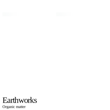
Earthworks
Earthworks
Organic matter