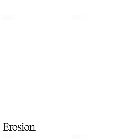
Erosion
Erosion