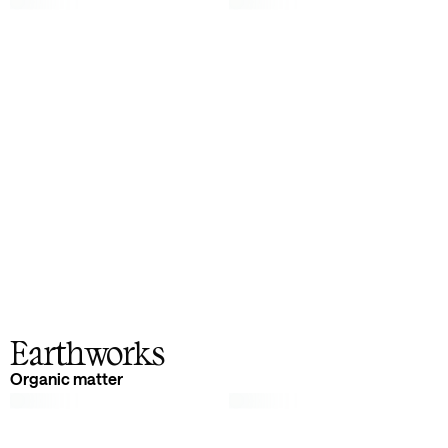
Earthworks
Earthworks
Organic matter