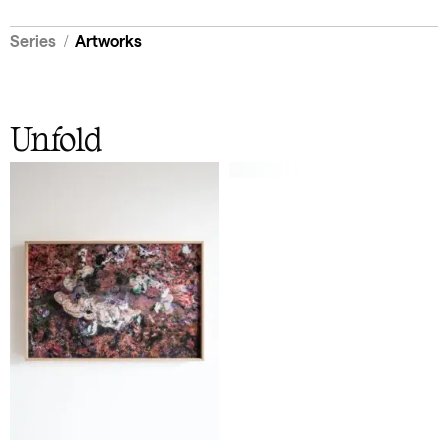
/
Series
Artworks
Unfold
Unfold