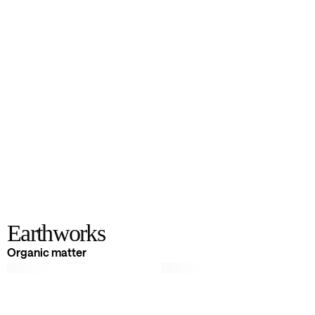
Earthworks
Earthworks
Organic matter