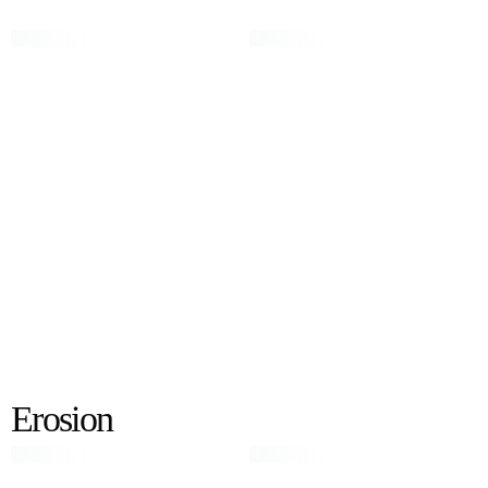
Erosion
Erosion