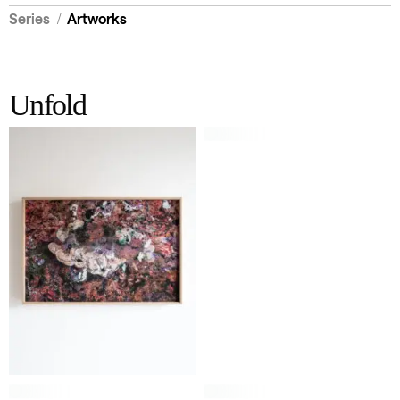
/
Series
Artworks
Unfold
Unfold